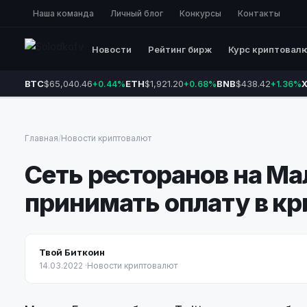
Наша команда
Личный блог
Конкурсы
Контакты
Новости
Рейтинг бирж
Курс криптовал
BTC
$65,040.46
ETH
$1,921.20
BNB
$438.42
+0.44%
+0.68%
+1.36%
Главная
/
Новости криптовалют
Сеть ресторанов на Мал
принимать оплату в к
Твой Биткоин
14.03.2022
·
Новости криптовалют