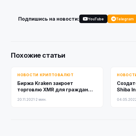
Подпишись на новости:
YouTube
Telegram
Похожие статьи
НОВОСТИ КРИПТОВАЛЮТ
НОВОСТ
Биржа Kraken закроет
Создат
торговлю XMR для граждан
Shiba I
Великобритании
участко
20.11.2021
·
2 мин.
04.05.202