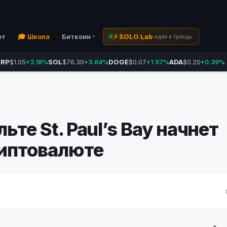
ют
🎓 Школа
Биткоин
⚡ SOLO Lab
идеи и тренды
XRP
$1.05
SOL
$76.30
DOGE
$0.07
ADA
$0.20
+3.18%
+3.64%
+1.97%
+0.39%
ьте St. Paul’s Bay начнет
риптовалюте