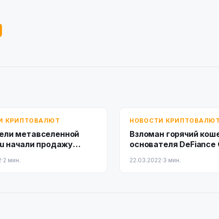
И КРИПТОВАЛЮТ
НОВОСТИ КРИПТОВАЛЮ
ели метавселенной
Взломан горячий кош
nu начали продажу
основателя DeFiance 
в за SHIB
2
·
2 мин.
22.03.2022
·
3 мин.