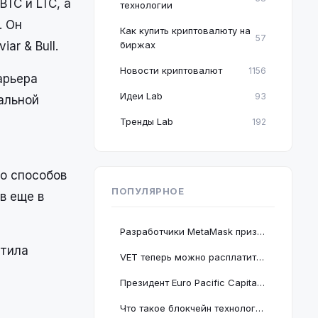
TC и LTC, а
технологии
. Он
Как купить криптовалюту на
57
ar & Bull.
биржах
Новости криптовалют
1156
арьера
Идеи Lab
93
альной
Тренды Lab
192
до способов
ПОПУЛЯРНОЕ
в еще в
Разработчики MetaMask призвали пользователей срочно обновить браузер Google Chrome
стила
VET теперь можно расплатиться в 2 миллионах магазинов, проект подключается к BNB Chain
Президент Euro Pacific Capital заявил, что крах криптовалютного рынка полезен для экономики
Что такое блокчейн технология: принцип работы и краткое руководство