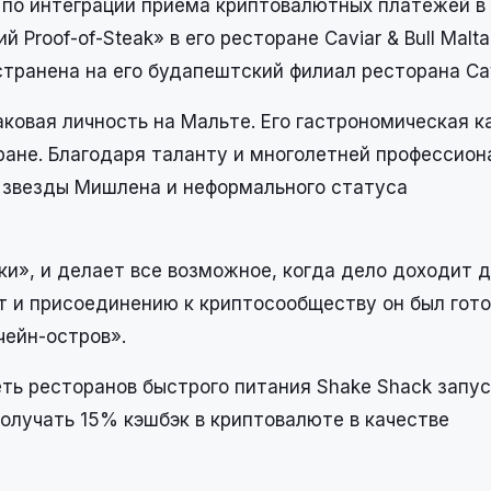
 по интеграции приема криптовалютных платежей в B
Proof-of-Steak» в его ресторане Caviar & Bull Malta
транена на его будапештский филиал ресторана Cavi
аковая личность на Мальте. Его гастрономическая к
ране. Благодаря таланту и многолетней профессион
, звезды Мишлена и неформального статуса
ски», и делает все возможное, когда дело доходит 
т и присоединению к криптосообществу он был гото
чейн-остров».
еть ресторанов быстрого питания Shake Shack запу
олучать 15% кэшбэк в криптовалюте в качестве