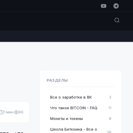
РАЗДЕЛЫ
Все о заработке в ВК
3
Что такое BITCOIN - FAQ
11
1 мин.
96
Монеты и токены
8
Школа Биткоина - Все о
38