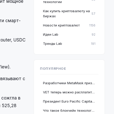
жит мощное
технологии
Как купить криптовалюту на
57
биржах
ти смарт-
Новости криптовалют
1156
Идеи Lab
92
outer, USDC
Тренды Lab
191
м
iew).
ПОПУЛЯРНОЕ
связывают с
Разработчики MetaMask призвали пользователей срочно обновить браузер Google Chrome
VET теперь можно расплатиться в 2 миллионах магазинов, проект подключается к BNB Chain
 сожгла в
Президент Euro Pacific Capital заявил, что крах криптовалютного рынка полезен для экономики
и 525,28
Что такое блокчейн технология: принцип работы и краткое руководство