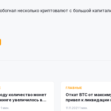
богнал несколько криптовалют с большой капитали
Е
ГЛАВНЫЕ
году количество монет
Откат BTC от максим
кинге увеличилось в
привел к ликвидации
 раза
на $700 млн за день
·
1 мин.
11.11.2021
·
1 мин.