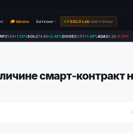
ют
🎓 Школа
Биткоин
⚡ SOLO Lab
идеи и тренды
RP
$1.03
SOL
$74.60
DOGE
$0.07
ADA
$0.20
+1.25%
+2.45%
+1.49%
-0.31%
величине смарт-контракт 