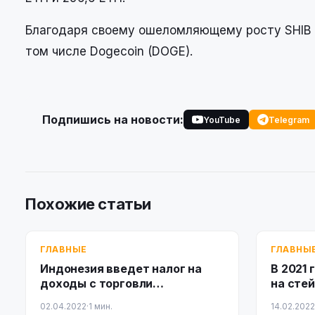
Благодаря своему ошеломляющему росту SHIB о
том числе Dogecoin (DOGE).
Подпишись на новости:
YouTube
Telegram
Похожие статьи
ГЛАВНЫЕ
ГЛАВНЫ
Индонезия введет налог на
В 2021 
доходы с торговли
на стей
криптовалютами
четыре
02.04.2022
·
1 мин.
14.02.2022