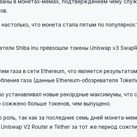
сованы в монетах-мемах, подтверждением чему слу
ов.
 настолько, что монета стала пятым по популярнос
атели Shiba Inu превзошли токены Uniswap v3 SwapR
ем газа в сети Ethereum, что является результато
бления газа (данные Ethereum-обозревателя TokenV
ьно устанавливал новые рекордные максимумы, что 
о сожжено больше токенов, чем выпущено.
ю роль, так как за последние семь дней монета-мем
 Uniswap V2 Router и Tether за тот же период сожгл