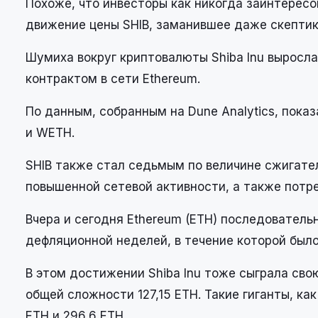
Похоже, что инвесторы как никогда заинтере
движение цены SHIB, заманившее даже скептик
Шумиха вокруг криптовалюты Shiba Inu выросла
контрактом в сети Ethereum.
По данным, собранным на Dune Analytics, показ
и WETH.
SHIB также стал седьмым по величине сжигател
повышенной сетевой активности, а также потре
Вчера и сегодня Ethereum (ETH) последовател
дефляционной неделей, в течение которой был
В этом достижении Shiba Inu тоже сыграла сво
общей сложности 127,15 ETH. Такие гиганты, как
ETH и 296,6 ETH.