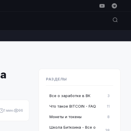
на
РАЗДЕЛЫ
Все о заработке в ВК
3
Что такое BITCOIN - FAQ
11
1 мин.
96
Монеты и токены
8
Школа Биткоина - Все о
38