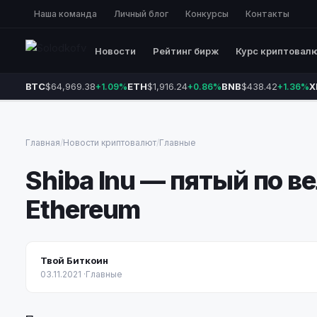
Наша команда
Личный блог
Конкурсы
Контакты
Новости
Рейтинг бирж
Курс криптовал
BTC
$64,969.38
ETH
$1,916.24
BNB
$438.42
X
+1.09%
+0.86%
+1.36%
Главная
/
Новости криптовалют
/
Главные
Shiba Inu — пятый по 
Ethereum
Твой Биткоин
03.11.2021
·
Главные