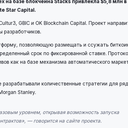
 на базе блокчейна Stacks привлекла $5,8 млн в
 Star Capital.
tur3, GBIC и OK Blockchain Capital. Проект направи
ы разработчиков.
тформу, позволяющую размещать и ссужать биткои
пределенный срок по фиксированной ставке. Проток
вов как на базе механизма автоматического марке
ее разрабатывали количественные стратегии для ря
Morgan Stanley.
азовым уровнем, открывая возможность запуска
трактов», — говорится на сайте проекта.