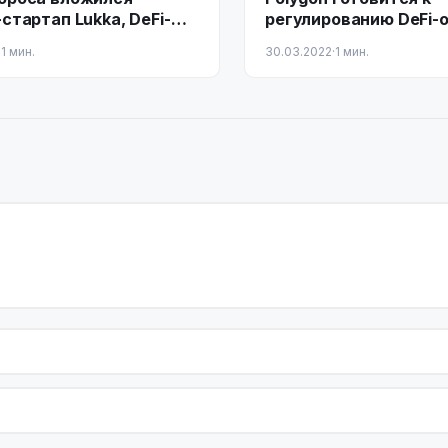
стартап Lukka, DeFi-
регулированию DeFi-
ор Conduit привлек $17
·
1 мин.
30.03.2022
·
1 мин.