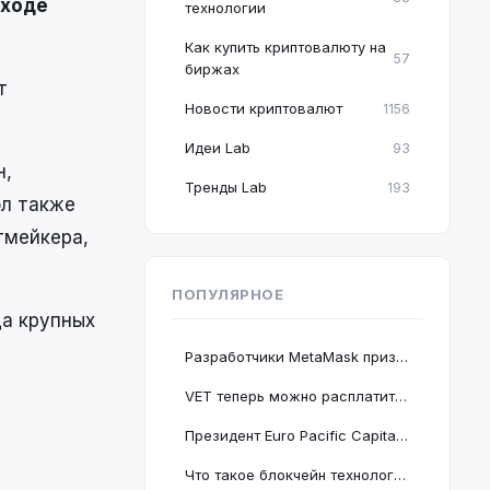
 ходе
технологии
Как купить криптовалюту на
57
биржах
т
Новости криптовалют
1156
Идеи Lab
93
н,
Тренды Lab
193
ол также
тмейкера,
ПОПУЛЯРНОЕ
да крупных
Разработчики MetaMask призвали пользователей срочно обновить браузер Google Chrome
VET теперь можно расплатиться в 2 миллионах магазинов, проект подключается к BNB Chain
Президент Euro Pacific Capital заявил, что крах криптовалютного рынка полезен для экономики
Что такое блокчейн технология: принцип работы и краткое руководство