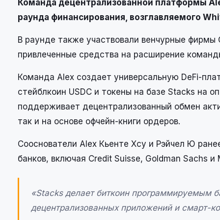
Команда децентрализованной платформы Alex
раунда финансирования, возглавляемого White
В раунде также участвовали венчурные фирмы Cul
привлеченные средства на расширение команд
Команда Alex создает универсальную DeFi-пла
стейблкоин USDC и токены на базе Stacks на о
поддерживает децентрализованный обмен акти
так и на основе офчейн-книги ордеров.
Сооснователи Alex Кьенте Хсу и Рэйчел Ю ран
банков, включая Credit Suisse, Goldman Sachs и 
«Stacks делает биткоин программируемым б
децентрализованных приложений и смарт-кон