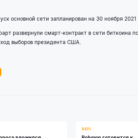
пуск основной сети запланирован на 30 ноября 2021 
юарт развернули смарт-контракт в сети биткоина п
исход выборов президента США.
DEFI
ороса вложился
Polygon готовится к