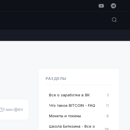
РАЗДЕЛЫ
Все о заработке в ВК
3
Что такое BITCOIN - FAQ
11
1 мин.
84
Монеты и токены
8
Школа Биткоина - Все о
38