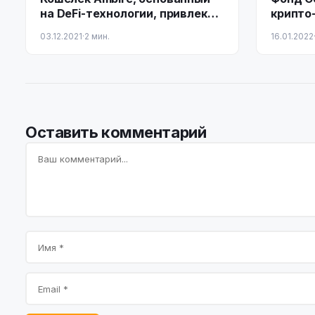
на DeFi-технологии, привлек
крипто-
$2,5 млн
коннект
03.12.2021
·
2 мин.
16.01.2022
млн
Оставить комментарий