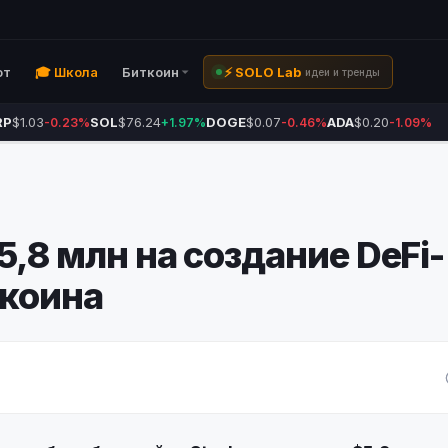
ют
🎓 Школа
Биткоин
⚡ SOLO Lab
идеи и тренды
RP
$1.03
SOL
$76.24
DOGE
$0.07
ADA
$0.20
-0.23%
+1.97%
-0.46%
-1.09%
5,8 млн на создание DeFi-
ткоина