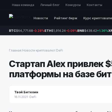
Наша команда
Личный блог
Конкурсы
Контакты
Новости
Рейтинг бирж
Курс криптовал
BTC
$64,771.68
ETH
$1,914.24
BNB
$438.42
X
-0.28%
-0.09%
+1.36%
Главная
/
Новости криптовалют
/
DeFi
Стартап Alex привлек $
платформы на базе би
Твой Биткоин
16.11.2021
·
DeFi