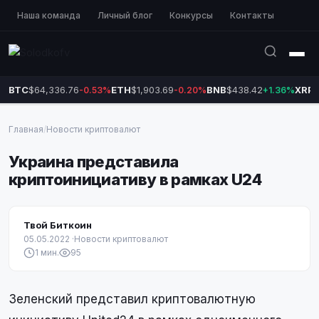
Наша команда
Личный блог
Конкурсы
Контакты
BTC
$64,336.76
ETH
$1,903.69
BNB
$438.42
XRP
$
-0.53%
-0.20%
+1.36%
Главная
/
Новости криптовалют
Украина представила
криптоинициативу в рамках U24
Твой Биткоин
05.05.2022
·
Новости криптовалют
1 мин.
95
Зеленский представил криптовалютную