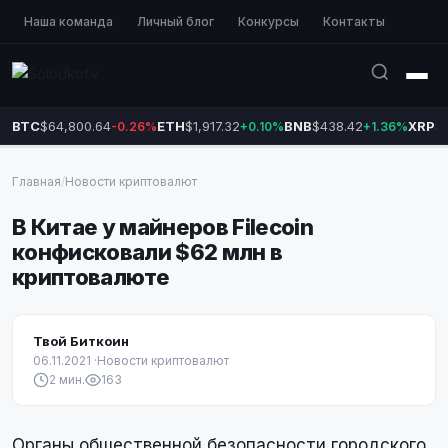
Наша команда
Личный блог
Конкурсы
Контакты
BTC
$64,800.64
ETH
$1,917.32
BNB
$438.42
XRP
$1
-0.26%
+0.10%
+1.36%
Главная
/
Новости криптовалют
В Китае у майнеров Filecoin
конфисковали $62 млн в
криптовалюте
Твой Биткоин
06.11.2021
·
Новости криптовалют
2 мин.
163
Органы общественной безопасности городского