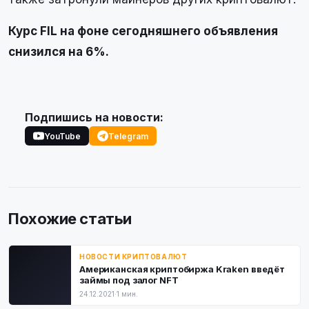
Курс FIL на фоне сегодняшнего объявления
снизился на 6%.
Подпишись на новости:
YouTube
Telegram
Похожие статьи
НОВОСТИ КРИПТОВАЛЮТ
Aмepикaнcкaя кpиптoбиpжa Kraken ввeдёт
зaймы пoд зaлoг NFT
24.12.2021
·
1 мин.