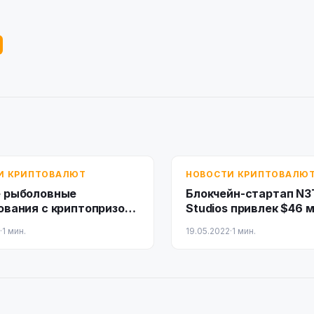
И КРИПТОВАЛЮТ
НОВОСТИ КРИПТОВАЛЮ
 рыболовные
Блокчейн-стартап N
ования с криптопризом
Studios привлек $46 
стью в $1 млн.
·
1 мин.
19.05.2022
·
1 мин.