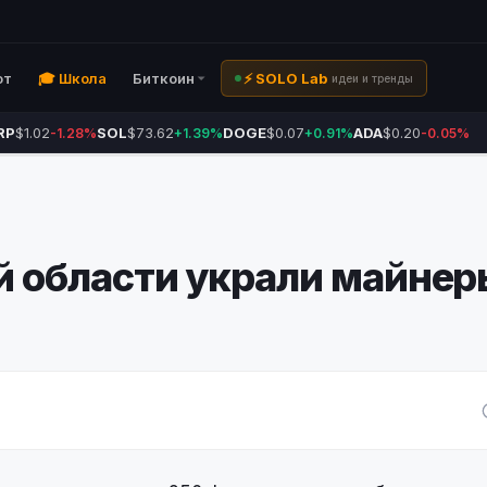
ют
🎓 Школа
Биткоин
⚡ SOLO Lab
идеи и тренды
RP
$1.02
SOL
$73.62
DOGE
$0.07
ADA
$0.20
-1.28%
+1.39%
+0.91%
-0.05%
ой области украли майнер