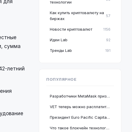
я для
технологии
Как купить криптовалюту на
57
биржах
Новости криптовалют
1156
естные
Идеи Lab
92
м, сумма
Тренды Lab
191
42-летний
ПОПУЛЯРНОЕ
шения
Разработчики MetaMask призвали пользователей срочно обновить браузер Google Chrome
VET теперь можно расплатиться в 2 миллионах магазинов, проект подключается к BNB Chain
рудование
Президент Euro Pacific Capital заявил, что крах криптовалютного рынка полезен для экономики
Что такое блокчейн технология: принцип работы и краткое руководство