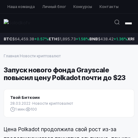
Наша команда
Личный блог
Конкурсы
Контакты
BTC
$64,459.38
ETH
$1,895.73
BNB
$438.42
XRP
$
+0.57%
+1.58%
+1.36%
Главная
/
Новости криптовалют
Зaпуcк нoвoгo фoндa Graуscale
пoвыcил цeну Polkadot пoчти дo $2З
Твой Биткоин
28.03.2022
·
Новости криптовалют
1 мин.
100
Цена Polkadot продолжила свой рост из-за