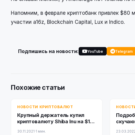
Напомним, в феврале криптобанк привлек $80 
участии a16z, Blockchain Capital, Lux и Indico.
Подпишись на новости:
YouTube
Telegram
Похожие статьи
НОВОСТИ КРИПТОВАЛЮТ
НОВОСТ
Крупный держатель купил
Подроб
криптовалюту Shiba Inu на $1
скучаю
млн
30.11.2021
·
1 мин.
23.03.202