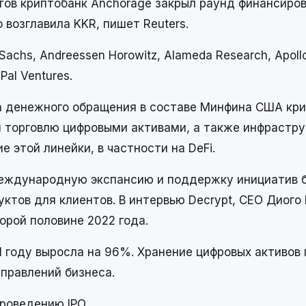
ов криптобанк Anchorage закрыл раунд финансиро
 возглавила KKR, пишет Reuters.
hs, Andreessen Horowitz, Alameda Research, Apollo,
Pal Ventures.
 денежного обращения в составе Минфина США кр
 и торговлю цифровыми активами, а также инфрастр
 этой линейки, в частности на DeFi.
международную экспансию и поддержку инициатив б
ктов для клиентов. В интервью Decrypt, СEO Диого
орой половине 2022 года.
1 году выросла на 96%. Хранение цифровых активов
правлений бизнеса.
проведению IPO.