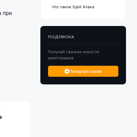
Что такое Sybil Атака
а при
ПОДПИСКА
Получай свежие новости
крипторынка
Telegram канал
Т
в