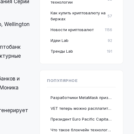
вания Серии
технологии
Как купить криптовалюту на
57
биржах
 Wellington
Новости криптовалют
1156
Идеи Lab
92
иптобанк
Тренды Lab
191
уктурные
анков и
ПОПУЛЯРНОЕ
 Моника
Разработчики MetaMask призвали пользователей срочно обновить браузер Google Chrome
VET теперь можно расплатиться в 2 миллионах магазинов, проект подключается к BNB Chain
 генерирует
Президент Euro Pacific Capital заявил, что крах криптовалютного рынка полезен для экономики
Что такое блокчейн технология: принцип работы и краткое руководство