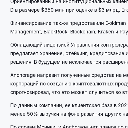
Ориентированный на институциональных клиент
D в размере $350 млн при оценке в $3 млрд. Его
Финансирование также предоставили Goldman Sac
Management, BlackRock, Blockchain, Kraken и Pay
Обладающий лицензией Управления контролера
предлагает хранение, стейкинг, кредитование
решения. В будущем не исключается расширение
Anchorage направит полученные средства на 
корпораций по созданию криптовалютных проду
спрогнозировал, что это может случиться во вт
По данным компании, ее клиентская база в 202
менее 50% выручки на фоне развития других на
По словам Моники, у Anchorage нет планов по 