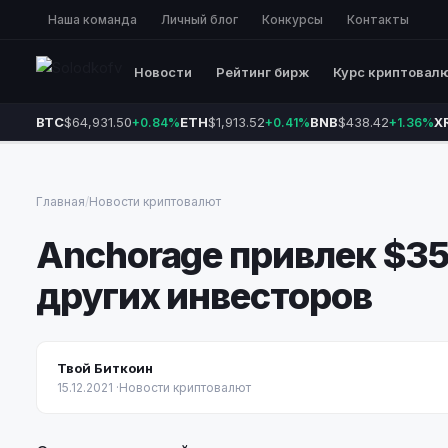
Наша команда
Личный блог
Конкурсы
Контакты
Новости
Рейтинг бирж
Курс криптовал
BTC
$64,931.50
ETH
$1,913.52
BNB
$438.42
X
+0.84%
+0.41%
+1.36%
Главная
/
Новости криптовалют
Anchorage привлек $35
других инвесторов
Твой Биткоин
15.12.2021
·
Новости криптовалют