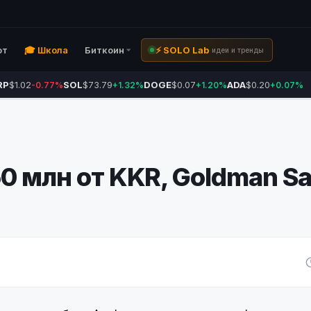
ют
🎓 Школа
Биткоин
⚡ SOLO Lab
идеи и тренды
RP
$1.02
SOL
$73.79
DOGE
$0.07
ADA
$0.20
-0.77%
+1.32%
+1.20%
+0.07%
0 млн от KKR, Goldman Sa