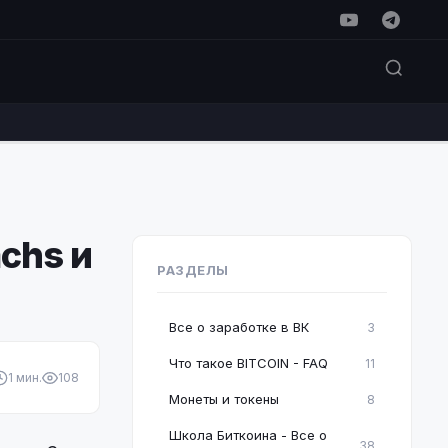
chs и
РАЗДЕЛЫ
Все о заработке в ВК
3
Что такое BITCOIN - FAQ
11
1 мин.
108
Монеты и токены
8
Школа Биткоина - Все о
38