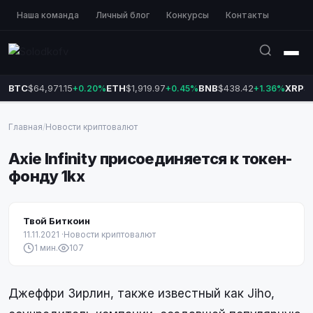
Наша команда
Личный блог
Конкурсы
Контакты
BTC
$64,971.15
ETH
$1,919.97
BNB
$438.42
XRP
$1
+0.20%
+0.45%
+1.36%
Главная
/
Новости криптовалют
Axie Infinity присоединяется к токен-
фонду 1kx
Твой Биткоин
11.11.2021
·
Новости криптовалют
1 мин.
107
Джеффри Зирлин, также известный как Jiho,