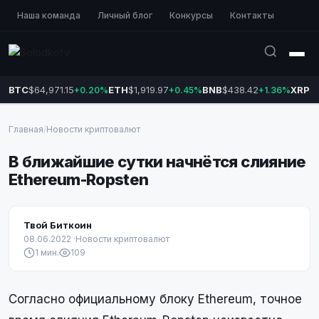
Наша команда
Личный блог
Конкурсы
Контакты
BTC
$64,971.15
ETH
$1,919.97
BNB
$438.42
XRP
$1
+0.20%
+0.45%
+1.36%
Главная
/
Новости криптовалют
В ближайшие сутки начнётся слияние
Ethereum-Ropsten
Твой Биткоин
08.06.2022
·
Новости криптовалют
1 мин.
109
Согласно официальному блоку Ethereum, точное