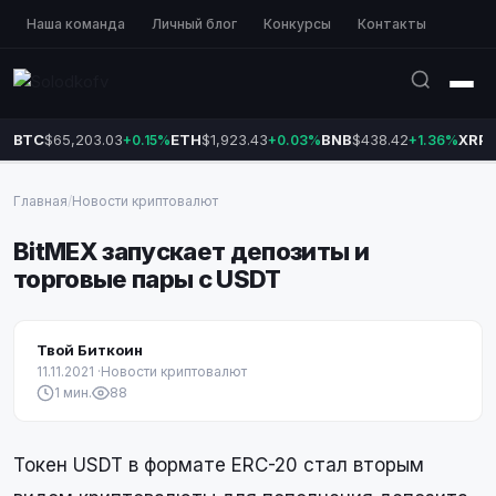
Наша команда
Личный блог
Конкурсы
Контакты
BTC
$65,203.03
ETH
$1,923.43
BNB
$438.42
XRP
$
+0.15%
+0.03%
+1.36%
Главная
/
Новости криптовалют
BitMEX запускает депозиты и
торговые пары с USDT
Твой Биткоин
11.11.2021
·
Новости криптовалют
1 мин.
88
Токен USDT в формате ERC-20 стал вторым