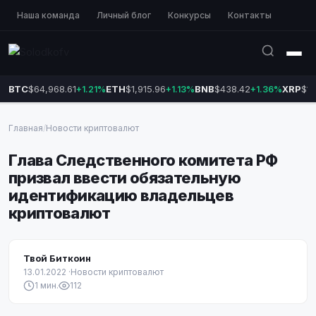
Наша команда
Личный блог
Конкурсы
Контакты
BTC
$64,968.61
ETH
$1,915.96
BNB
$438.42
XRP
$1.
+1.21%
+1.13%
+1.36%
Главная
/
Новости криптовалют
Глава Следственного комитета РФ
призвал ввести обязательную
идентификацию владельцев
криптовалют
Твой Биткоин
13.01.2022
·
Новости криптовалют
1 мин.
112