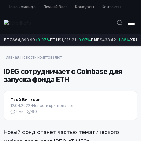
Наша команда
Личный блог
Конкурсы
Контакты
BTC
$64,893.99
ETH
$1,915.21
BNB
$438.42
XRP
$
+0.07%
+0.07%
+1.36%
Главная
/
Новости криптовалют
IDEG сотрудничает с Coinbase для
запуска фонда ETH
Твой Биткоин
12.04.2022
·
Новости криптовалют
2 мин.
90
Новый фонд станет частью тематического