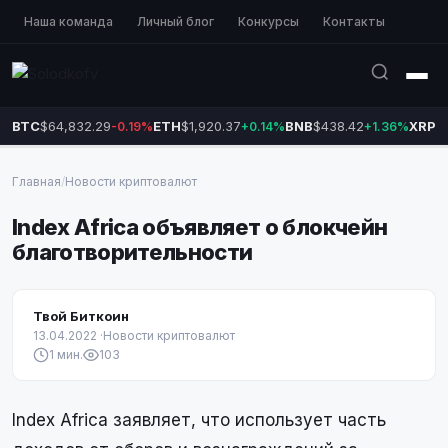
Наша команда
Личный блог
Конкурсы
Контакты
BTC
$64,832.29
ETH
$1,920.37
BNB
$438.42
XRP
$
-0.19%
+0.14%
+1.36%
Главная
/
Новости криптовалют
Index Africa объявляет о блокчейн
благотворительности
Твой Биткоин
13.04.2022
·
Новости криптовалют
1 мин.
103
Index Africa заявляет, что использует часть