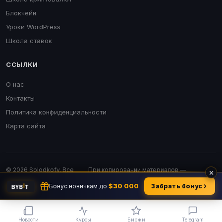
Блокчейн
Уроки WordPress
Школа ставок
ССЫЛКИ
О нас
Контакты
Политика конфиденциальности
Карта сайта
© 2026 Solodkofv. Все
При копировании материалов —
×
права защищены.
обязательна активная ссылка.
$30 000
Бонус новичкам до
Забрать бонус
Новости
Курсы
Биржи
Telegram