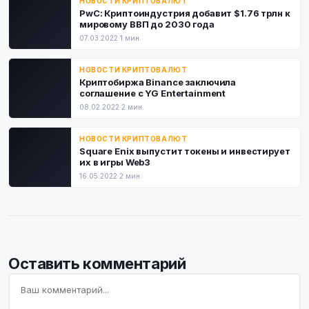
НОВОСТИ КРИПТОВАЛЮТ
PwC: Криптоиндустрия добавит $1.76 трлн к
мировому ВВП до 2030 года
07.03.2022
·
1 мин.
НОВОСТИ КРИПТОВАЛЮТ
Криптобиржа Binance заключила
соглашение с YG Entertainment
08.02.2022
·
2 мин.
НОВОСТИ КРИПТОВАЛЮТ
Square Enix выпустит токены и инвестирует
их в игры Web3
16.05.2022
·
2 мин.
Оставить комментарий