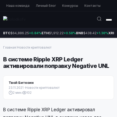
Наша команда
Личный блог
Конкурсы
Контакты
BTC
$64,886.25
ETH
$1,912.22
BNB
$438.42
XRP
+0.84%
+0.58%
+1.36%
Главная
/
Новости криптовалют
В системе Ripple XRP Ledger
активировали поправку Negative UNL
Твой Биткоин
23.11.2021
·
Новости криптовалют
2 мин.
102
В системе Ripple XRP Ledger активировал