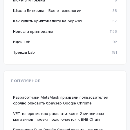
Монеты и токены
8
Школа Биткоина - Все о технологии
38
Как купить криптовалюту на биржах
57
Новости криптовалют
1156
Идеи Lab
92
Тренды Lab
191
ПОПУЛЯРНОЕ
Разработчики MetaMask призвали пользователей
срочно обновить браузер Google Chrome
VET теперь можно расплатиться в 2 миллионах
магазинов, проект подключается к BNB Chain
Президент Euro Pacific Capital заявил, что крах