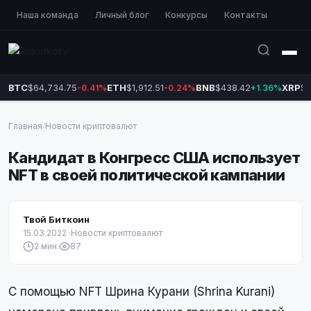
Наша команда
Личный блог
Конкурсы
Контакты
BTC
$64,734.75
ETH
$1,912.51
BNB
$438.42
XRP
$1
-0.41%
-0.24%
+1.36%
Главная
/
Новости криптовалют
Кандидат в Конгресс США использует
NFT в своей политической кампании
Твой Биткоин
15.03.2022
·
Новости криптовалют
2 мин.
87
С помощью NFT Шрина Курани (Shrina Kurani)