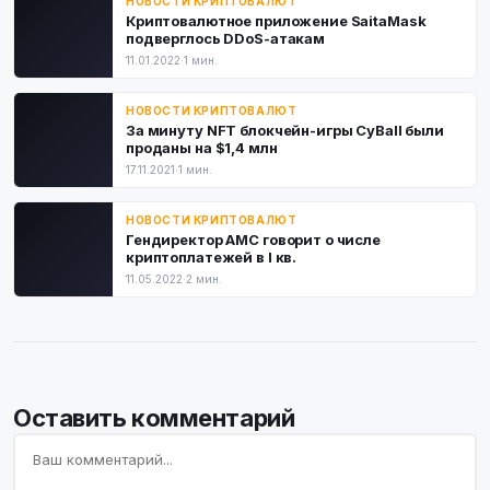
НОВОСТИ КРИПТОВАЛЮТ
Криптовалютное приложение SaitaMask
подверглось DDoS-атакам
11.01.2022
·
1 мин.
НОВОСТИ КРИПТОВАЛЮТ
За минуту NFT блокчейн-игры CyBall были
проданы на $1,4 млн
17.11.2021
·
1 мин.
НОВОСТИ КРИПТОВАЛЮТ
Гендиректор AMC говорит о числе
криптоплатежей в I кв.
11.05.2022
·
2 мин.
Оставить комментарий