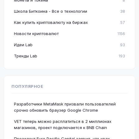
Монеты и токены
8
Школа Биткоина - Все о технологии
38
Как купить криптовалюту на биржах
57
Новости криптовалют
1156
Идеи Lab
93
Тренды Lab
193
ПОПУЛЯРНОЕ
Разработчики MetaMask призвали пользователей
срочно обновить браузер Google Chrome
VET теперь можно расплатиться в 2 миллионах
магазинов, проект подключается к BNB Chain
Президент Euro Pacific Capital заявил, что крах