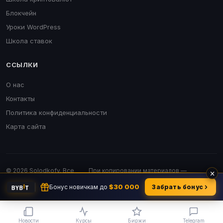
Блокчейн
Уроки WordPress
Школа ставок
ССЫЛКИ
О нас
Контакты
Политика конфиденциальности
Карта сайта
© 2026 Solodkofv. Все
При копировании материалов —
×
права защищены.
обязательна активная ссылка.
$30 000
Бонус новичкам до
Забрать бонус
Новости
Курсы
Биржи
Telegram