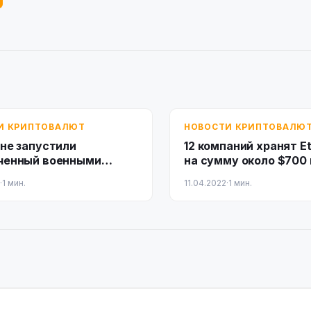
И КРИПТОВАЛЮТ
НОВОСТИ КРИПТОВАЛЮ
ине запустили
12 кoмпaний xpaнят E
ченный военными
нa cумму oкoлo $700
циями токен
·
1 мин.
11.04.2022
·
1 мин.