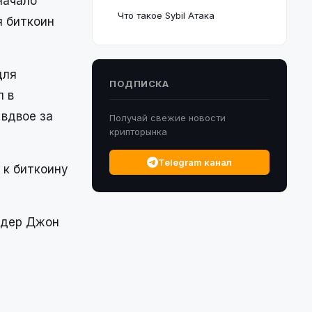
начало
Что такое Sybil Атака
я биткоин
для
ПОДПИСКА
л в
 вдвое за
Получай свежие новости
крипторынка
Telegram канал
 к биткоину
йдер Джон