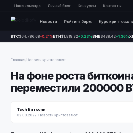
Наша команда
Личный блог
Конкурсы
Контакты
Новости
Рейтинг бирж
Курс криптовал
BTC
$64,786.68
ETH
$1,918.32
BNB
$438.42
X
-0.21%
+0.23%
+1.36%
Главная
/
Новости криптовалют
На фоне роста биткоин
переместили 200000 
Твой Биткоин
02.03.2022
·
Новости криптовалют