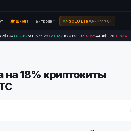
ют
🎓 Школа
Биткоин
⚡ SOLO Lab
идеи и тренды
RP
$1.04
SOL
$76.26
DOGE
$0.07
ADA
$0.20
+0.23%
+2.04%
-0.15%
-0.63%
а на 18% криптокиты
BTC