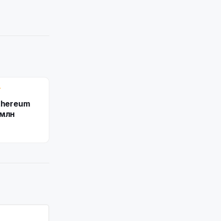
Т
thereum
 млн