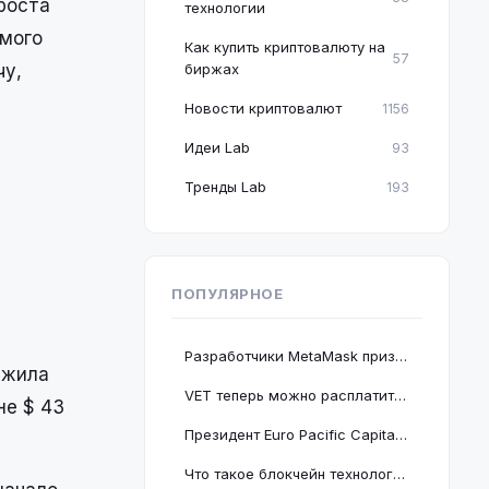
роста
технологии
амого
Как купить криптовалюту на
57
чу,
биржах
Новости криптовалют
1156
Идеи Lab
93
Тренды Lab
193
ПОПУЛЯРНОЕ
Разработчики MetaMask призвали пользователей срочно обновить браузер Google Chrome
лжила
VET теперь можно расплатиться в 2 миллионах магазинов, проект подключается к BNB Chain
не $ 43
Президент Euro Pacific Capital заявил, что крах криптовалютного рынка полезен для экономики
Что такое блокчейн технология: принцип работы и краткое руководство