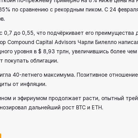
иткоин по-прежнему примерно на 8% ниже цены на 
 35% по сравнению с рекордным пиком. С 24 феврал
в.
с 0,7 до 0,55, что подчёркивает его преимущества 
р Compound Capital Advisors Чарли Билелло написа
ного уровня в $ 8,93 трлн, увеличившись более чем
т покупать облигации.
гла 40-летнего максимума. Позитивное отношение
щиты от инфляции.
оином и эфириумом продолжает расти, опытный тре
нозировал дальнейший рост BTC и ETH.