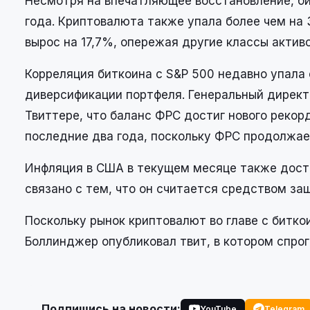
Несмотря на впечатляющее восстановление, б
года. Криптовалюта также упала более чем на
вырос на 17,7%, опережая другие классы активо
Корреляция биткоина с S&P 500 недавно упала 
диверсификации портфеля. Генеральный директо
Твиттере, что баланс ФРС достиг нового рекорд
последние два года, поскольку ФРС продолжае
Инфляция в США в текущем месяце также дости
связано с тем, что он считается средством за
Поскольку рынок криптовалют во главе с битк
Боллинджер опубликовал твит, в котором спрог
Подпишись на новости:
YouTube
Telegram