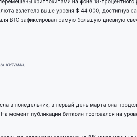
перемещены криптокитами на фоне 18-процентного 
алюта взлетела выше уровня $ 44 000, достигнув с
враля BTC зафиксировал самую большую дневную све
ы китами.
сла в понедельник, в первый день марта она продо
 На момент публикации биткоин торговался на уров