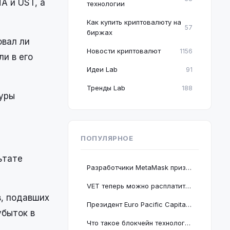
A и UST, а
технологии
Как купить криптовалюту на
57
биржах
овал ли
Новости криптовалют
1156
и в его
Идеи Lab
91
Тренды Lab
188
дуры
ПОПУЛЯРНОЕ
ьтате
Разработчики MetaMask призвали пользователей срочно обновить браузер Google Chrome
VET теперь можно расплатиться в 2 миллионах магазинов, проект подключается к BNB Chain
в, подавших
Президент Euro Pacific Capital заявил, что крах криптовалютного рынка полезен для экономики
убыток в
Что такое блокчейн технология: принцип работы и краткое руководство