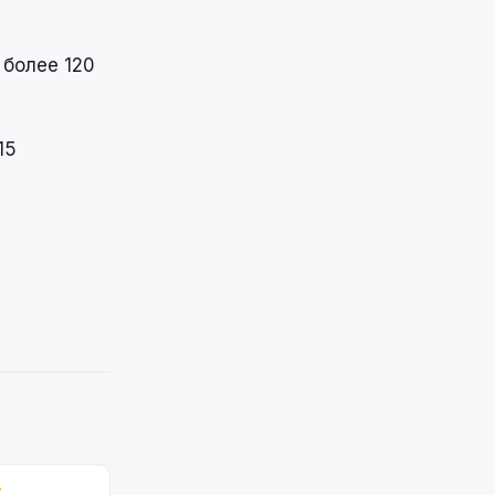
 более 120
15
Т