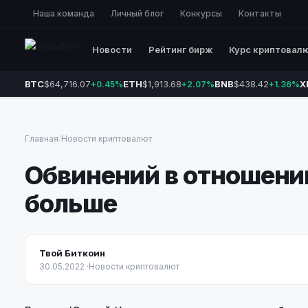
Наша команда
Личный блог
Конкурсы
Контакты
Новости
Рейтинг бирж
Курс криптовал
BTC
$64,716.07
ETH
$1,913.68
BNB
$438.42
X
+0.45%
+2.07%
+1.36%
Главная
/
Новости криптовалют
Обвинений в отношении
больше
Твой Биткоин
30.05.2022
·
Новости криптовалют