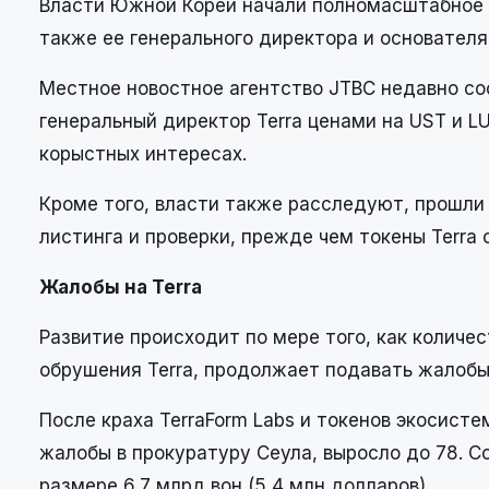
Власти Южной Кореи начали полномасштабное р
также ее генерального директора и основателя
Местное новостное агентство JTBC недавно со
генеральный директор Terra ценами на UST и LU
корыстных интересах.
Кроме того, власти также расследуют, прошли
листинга и проверки, прежде чем токены Terra
Жалобы на Terra
Развитие происходит по мере того, как количе
обрушения Terra, продолжает подавать жалобы
После краха TerraForm Labs и токенов экосис
жалобы в прокуратуру Сеула, выросло до 78. С
размере 6,7 млрд вон (5,4 млн долларов).