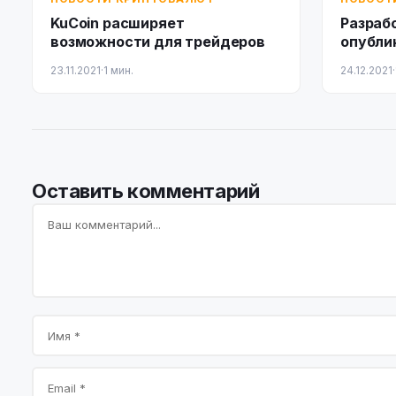
KuCoin расширяет
Разраб
возможности для трейдеров
опублик
замече
23.11.2021
·
1 мин.
24.12.2021
·
Оставить комментарий