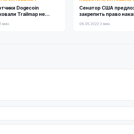
отчики Dogecoin
Сенатор США предло
овали Trailmap не
закрепить право нак
нную рынком
биткоины на пенсион
1 мин.
06.05.2022
·
2 мин.
счетах