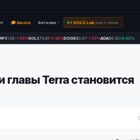
ют
🎓 Школа
Биткоин
⚡ SOLO Lab
идеи и тренды
RP
$1.05
SOL
$73.41
DOGE
$0.07
ADA
$0.20
-1.63%
-0.65%
-1.26%
+5.02%
 главы Terra становится