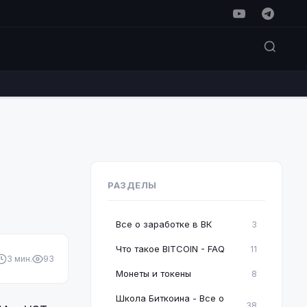
РАЗДЕЛЫ
Все о заработке в ВК
3
Что такое BITCOIN - FAQ
11
3 мин.
93
Монеты и токены
8
Школа Биткоина - Все о
38