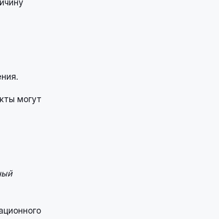
ричину
ния.
екты могут
ный
ационного