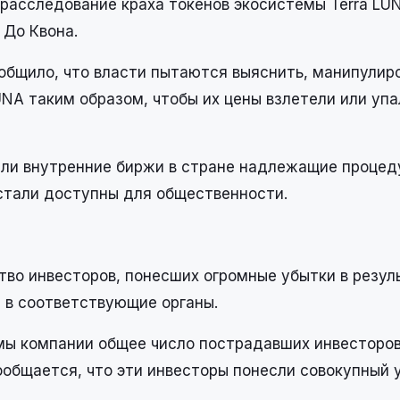
асследование краха токенов экосистемы Terra LUN
 До Квона.
общило, что власти пытаются выяснить, манипулир
NA таким образом, чтобы их цены взлетели или упал
 ли внутренние биржи в стране надлежащие проце
 стали доступны для общественности.
ство инвесторов, понесших огромные убытки в резул
 в соответствующие органы.
темы компании общее число пострадавших инвесторо
ообщается, что эти инвесторы понесли совокупный 