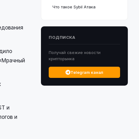
Что такое Sybil Атака
едования
ПОДПИСКА
удило
Получай свежие новости
крипторынка
 «Мрачный
Telegram канал
х
ST и
огов и