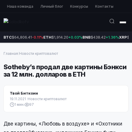
Наша команда
Личный блог
Конкурсы
Контакты
BTC
$64,806.41
ETH
$1,914.20
BNB
$438.42
XRP
$1
-0.11%
+0.03%
+1.36%
Главная
/
Новости криптовалют
Sotheby’s продал две картины Бэнкси
за 12 млн. долларов в ETH
Твой Биткоин
19.11.2021
·
Новости криптовалют
1 мин.
97
Две картины, «Любовь в воздухе» и «Охотники