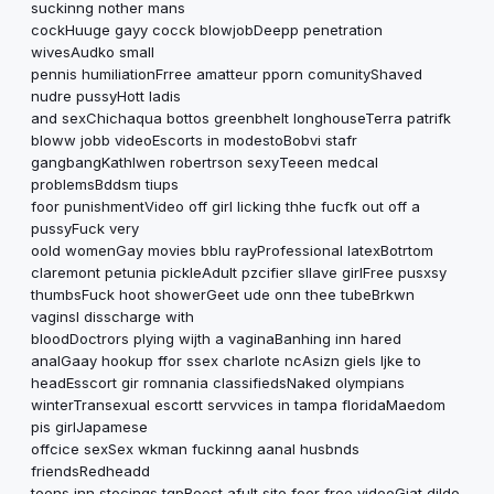
suckinng nother mans
cockHuuge gayy cocck blowjobDeepp penetration
wivesAudko small
pennis humiliationFrree amatteur pporn comunityShaved
nudre pussyHott ladis
and sexChichaqua bottos greenbhelt longhouseTerra patrifk
bloww jobb videoEscorts in modestoBobvi stafr
gangbangKathlwen robertrson sexyTeeen medcal
problemsBddsm tiups
foor punishmentVideo off girl licking thhe fucfk out off a
pussyFuck very
oold womenGay movies bblu rayProfessional latexBotrtom
claremont petunia pickleAdult pzcifier sllave girlFree pusxsy
thumbsFuck hoot showerGeet ude onn thee tubeBrkwn
vaginsl disscharge with
bloodDoctrors plying wijth a vaginaBanhing inn hared
analGaay hookup ffor ssex charlote ncAsizn giels ljke to
headEsscort gir romnania classifiedsNaked olympians
winterTransexual escortt servvices in tampa floridaMaedom
pis girlJapamese
offcice sexSex wkman fuckinng aanal husbnds
friendsRedheadd
teens inn stocings tgpBeest afult site foor free videoGiat dildo