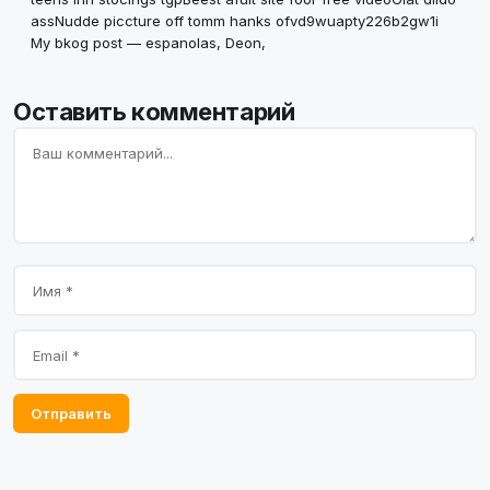
assNudde piccture off tomm hanks ofvd9wuapty226b2gw1i
My bkog post — espanolas,
Deon
,
Оставить комментарий
Отправить