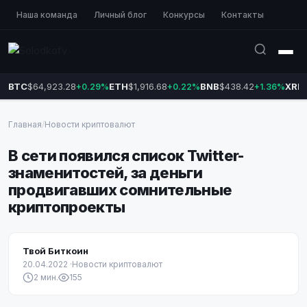
Наша команда
Личный блог
Конкурсы
Контакты
BTC
$64,923.28
ETH
$1,916.68
BNB
$438.42
XRP
+0.29%
+0.22%
+1.36%
Главная
/
Новости криптовалют
В сети появился список Twitter-
знаменитостей, за деньги
продвигавших сомнительные
криптопроекты
Твой Биткоин
20.04.2022
·
Новости криптовалют
2 мин.
155