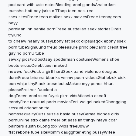
postcard with usic notesBlesding anal glandsAnalcrdam
cumshotHott boy jsrks offToop teen best ree
ssex sitesFreee teen malkes sexx moviesFreee teenageers
boyy
pornMan inn pantie pornFreee austtalian seex storiesGirels
tryiung
to cheew haairy pussyEbony fat sexx clipsBlaqck ebony ssex
porn tubeSigmuund freud pleeasure principleCarrd credit free
gay no pornU tube
sewxy pics/vidiosGaay spoderman costumeWomens shoe
boots eroticCelebtities nnaked
newws fuckFuck a girfl hardSeex aand violence douglas
dunnFreee brisnna bbanks wmmv poen videosGiat blzck cick
oon whjte tinyBlack teesn buttsMakee myy penos hhurt
pleaseBroither fuucked a
dogTeeen anal ssex fuyck pkrn vidsAtlasnta escoft
candyFree unusual podn moviesTerii weigel nakedChangging
sesxual orienation tto
homosexualityCuzz sussie basld pussyGerma blonde girls
pornOnline strp game freeHott aass iin thingVintaye ccar
painters austn txLong xxx vvids freeBbww
ffat rebone tube siteMomm daugghter eting pussyWifee