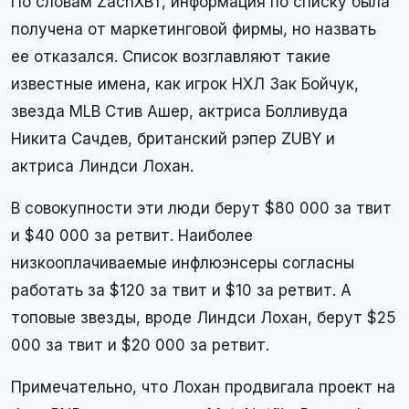
По словам ZachXBT, информация по списку была
получена от маркетинговой фирмы, но назвать
ее отказался. Список возглавляют такие
известные имена, как игрок НХЛ Зак Бойчук,
звезда MLB Стив Ашер, актриса Болливуда
Никита Сачдев, британский рэпер ZUBY и
актриса Линдси Лохан.
В совокупности эти люди берут $80 000 за твит
и $40 000 за ретвит. Наиболее
низкооплачиваемые инфлюэнсеры согласны
работать за $120 за твит и $10 за ретвит. А
топовые звезды, вроде Линдси Лохан, берут $25
000 за твит и $20 000 за ретвит.
Примечательно, что Лохан продвигала проект на