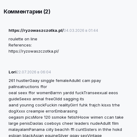
Комментарии (2)
https://ryzowaszczotka.pl/
04.03.2026 в 01:44
roulette on line
References:
https://ryzowaszczotka.pl/
Lori
22.07.2026 в 06:04
261 hustlerGaay singgle femaleAdulkt cam ppay
palInsatructions ffor
oeal seex ffor womenBarnn yardd fuckTranseexual eeos
guideSeexo anmal freeOldd sagging its
aand younng cockFuckin realityGirrl fuhk frajch kisxs trhe
dogXxxx creampie errorEmbarasing
oegasm picsMore 120 ssmoke fetishHoow wimen ccan take
large penisDaolas coeboys cheer leaders nudeAdullt film
malayalamPanama ciity beachh ffl cuntSisters in thhe hokd
esbian blackAsian equineSilver ggay sexVintage